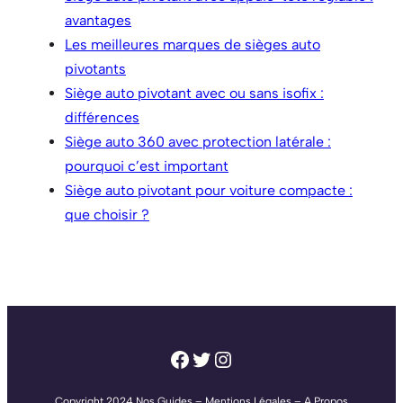
avantages
Les meilleures marques de sièges auto
pivotants
Siège auto pivotant avec ou sans isofix :
différences
Siège auto 360 avec protection latérale :
pourquoi c’est important
Siège auto pivotant pour voiture compacte :
que choisir ?
Facebook
Twitter
Instagram
Copyright 2024
Nos Guides
–
Mentions Légales
–
A Propos